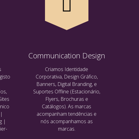
Communication Design
s
Criamos Identidade
gisto
Corporativa, Design Gráfico,
Banners, Digital Branding, e
os,
Suportes Offline (Estacionário,
Sites
Flyers, Brochuras e
ónico
Catálogos). As marcas
 |
acompanham tendências e
g |
nós acompanhamos as
ier-
marcas.