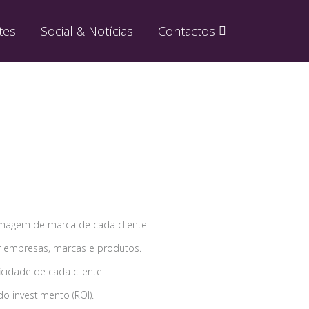
tes
Social & Notícias
Contactos
magem de marca de cada cliente.
r empresas, marcas e produtos.
cidade de cada cliente.
o investimento (ROI).