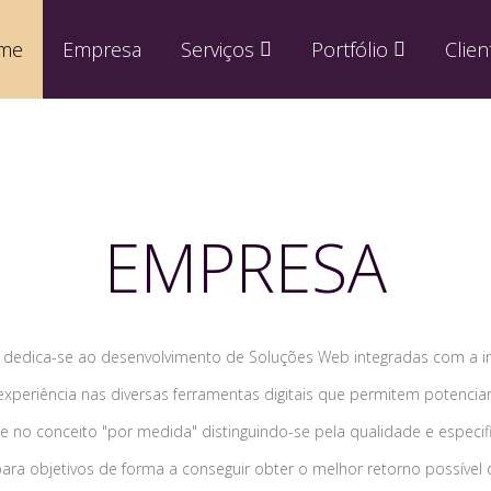
me
Empresa
Serviços
Portfólio
Clien
EMPRESA
e dedica-se ao desenvolvimento de Soluções Web integradas com a i
periência nas diversas ferramentas digitais que permitem potencia
e no conceito "por medida" distinguindo-se pela qualidade e especifi
ra objetivos de forma a conseguir obter o melhor retorno possível d