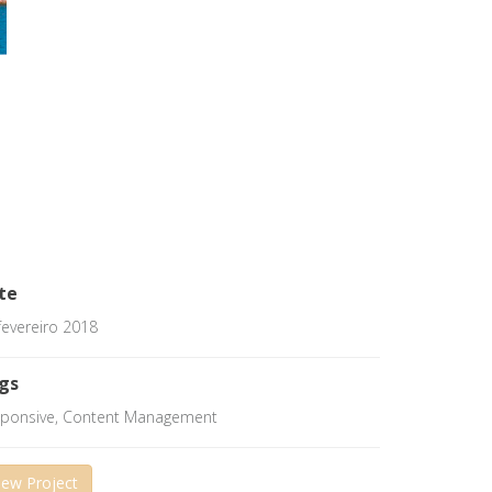
te
fevereiro 2018
gs
ponsive, Content Management
iew Project