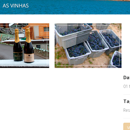
Da
01 
Ta
Res
V